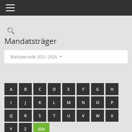
Toggle navigation
Rechercheauswahl
Mandatsträger
Wahlperiode 2021-2026
A
B
C
D
E
F
G
H
I
J
K
L
M
N
O
P
Q
R
S
T
U
V
W
X
Y
Z
Alle