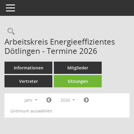
Toggle navigation
Rechercheauswahl
Arbeitskreis Energieeffizientes
Dötlingen - Termine 2026
Informationen
Mitglieder
Vertreter
Sitzungen
Jahr
2026
Gremium auswählen