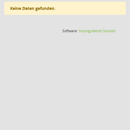
Keine Daten gefunden.
(Wird in
Software:
Sitzungsdienst
Session