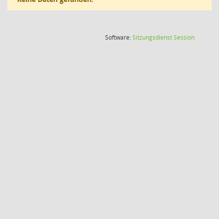
(Wird in
Software:
Sitzungsdienst
Session