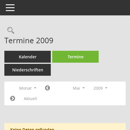
Toggle navigation
Rechercheauswahl
Termine 2009
Kalender
Termine
Niederschriften
Monat
Mai
2009
Aktuell
Keine Daten gefunden.