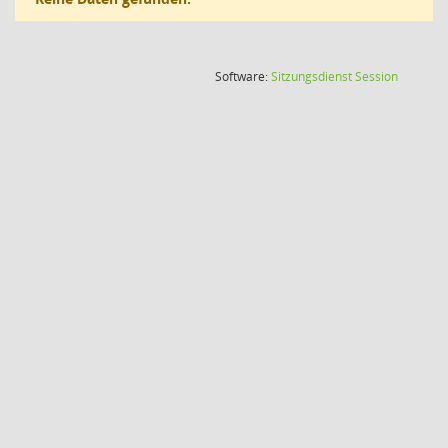
(Wird in
Software:
Sitzungsdienst
Session