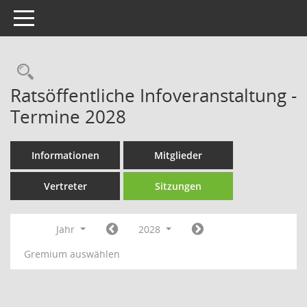
Toggle navigation
Rechercheauswahl
Ratsöffentliche Infoveranstaltung -
Termine 2028
Informationen
Mitglieder
Vertreter
Sitzungen
Jahr
2028
Gremium auswählen