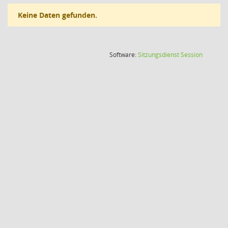
Keine Daten gefunden.
(Wird in
Software:
Sitzungsdienst
Session