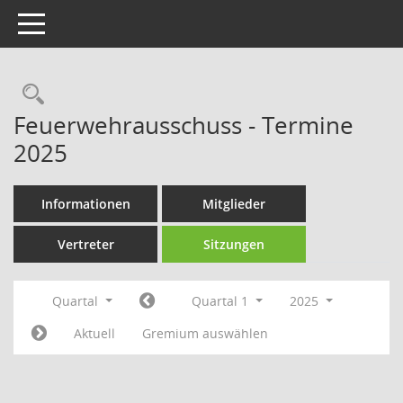
Toggle navigation
Rechercheauswahl
Feuerwehrausschuss - Termine
2025
Informationen
Mitglieder
Vertreter
Sitzungen
Quartal
Quartal 1
2025
Aktuell
Gremium auswählen