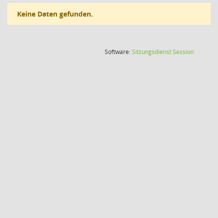
Keine Daten gefunden.
(Wird in
Software:
Sitzungsdienst
Session