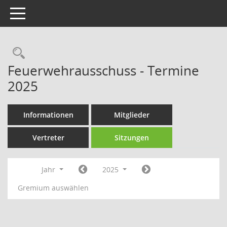
Toggle navigation
Rechercheauswahl
Feuerwehrausschuss - Termine
2025
Informationen
Mitglieder
Vertreter
Sitzungen
Jahr
2025
Gremium auswählen