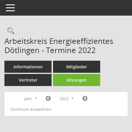
Toggle navigation
Rechercheauswahl
Arbeitskreis Energieeffizientes
Dötlingen - Termine 2022
Informationen
Mitglieder
Vertreter
Sitzungen
Jahr
2022
Gremium auswählen