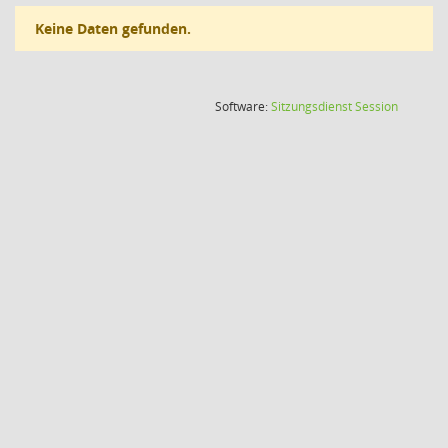
Keine Daten gefunden.
(Wird in
Software:
Sitzungsdienst
Session