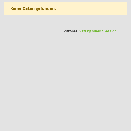
Keine Daten gefunden.
(Wird in
Software:
Sitzungsdienst
Session