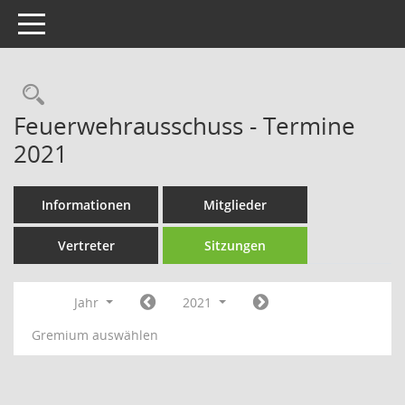
Toggle navigation
Rechercheauswahl
Feuerwehrausschuss - Termine
2021
Informationen
Mitglieder
Vertreter
Sitzungen
Jahr
2021
Gremium auswählen