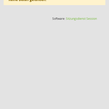
(Wird in
Software:
Sitzungsdienst
Session