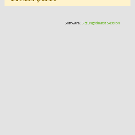
(Wird in
Software:
Sitzungsdienst
Session