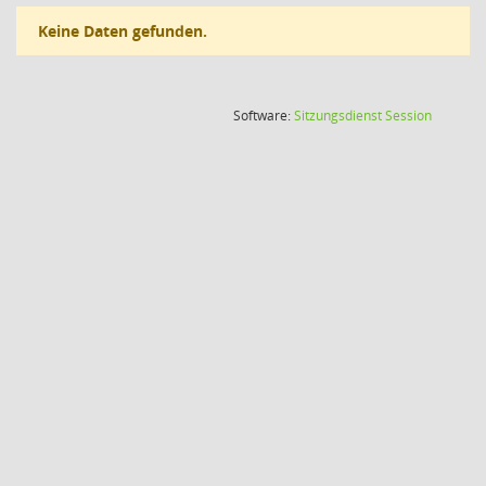
Keine Daten gefunden.
(Wird in
Software:
Sitzungsdienst
Session