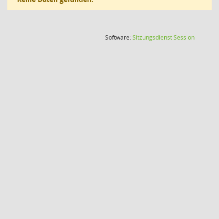
(Wird in
Software:
Sitzungsdienst
Session