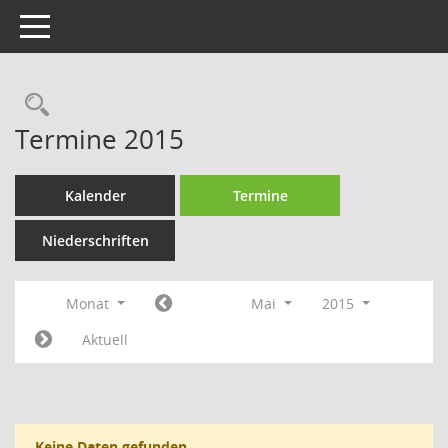
Toggle navigation
Rechercheauswahl
Termine 2015
Kalender
Termine
Niederschriften
Monat
Mai
2015
Aktuell
Keine Daten gefunden.