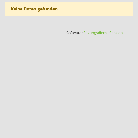
Keine Daten gefunden.
(Wird in
Software:
Sitzungsdienst
Session