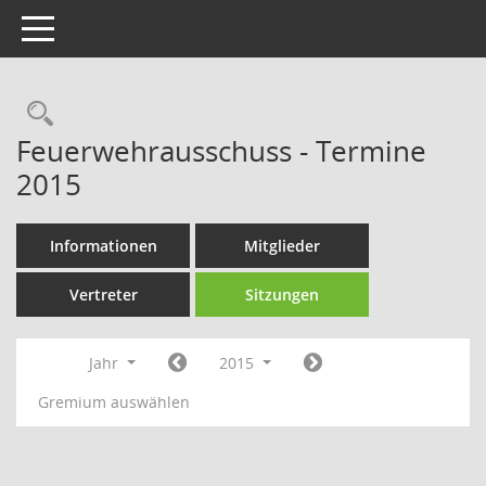
Toggle navigation
Rechercheauswahl
Feuerwehrausschuss - Termine
2015
Informationen
Mitglieder
Vertreter
Sitzungen
Jahr
2015
Gremium auswählen