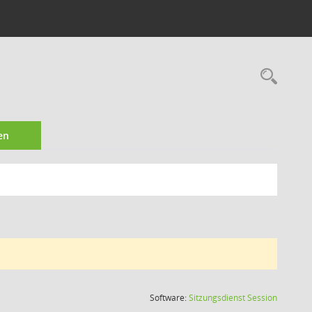
Rec
en
(Wird in
Software:
Sitzungsdienst
Session