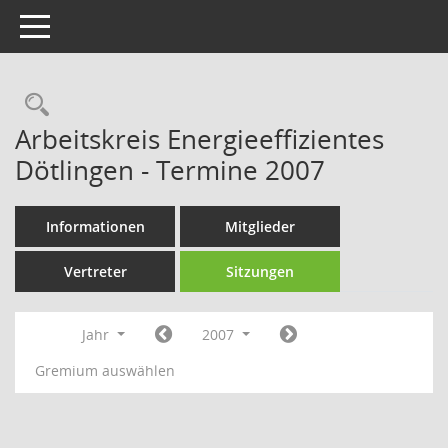
Toggle navigation
Rechercheauswahl
Arbeitskreis Energieeffizientes
Dötlingen - Termine 2007
Informationen
Mitglieder
Vertreter
Sitzungen
Jahr
2007
Gremium auswählen