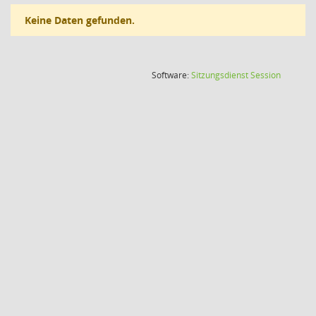
Keine Daten gefunden.
(Wird in
Software:
Sitzungsdienst
Session