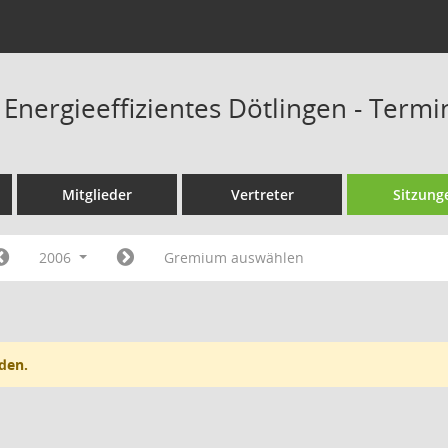
 Energieeffizientes Dötlingen - Term
Mitglieder
Vertreter
Sitzung
2006
Gremium auswählen
den.