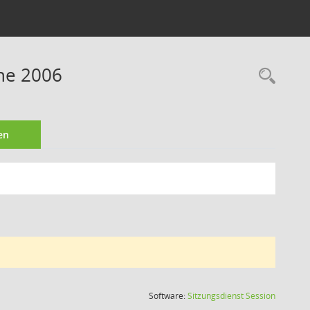
ine 2006
Rec
en
(Wird in
Software:
Sitzungsdienst
Session