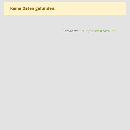
Keine Daten gefunden.
(Wird in
Software:
Sitzungsdienst
Session