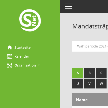
Toggle navigation
Mandatsträ
Wahlperiode 2021
Startseite
Kalender
Organisation
A
B
C
U
V
W
Name