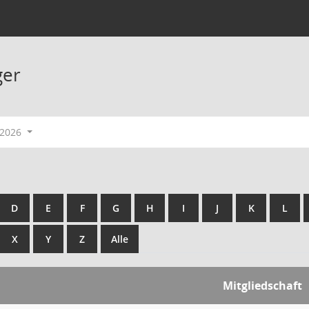
ger
-2026
D
E
F
G
H
I
J
K
L
X
Y
Z
Alle
Mitgliedschaft