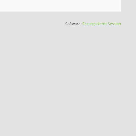
(Wird in
Software:
Sitzungsdienst
Session