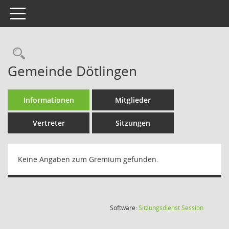
Toggle navigation
Rechercheauswahl
Gemeinde Dötlingen
Informationen
Mitglieder
Vertreter
Sitzungen
Keine Angaben zum Gremium gefunden.
(Wird in
Software:
Sitzungsdienst
Session